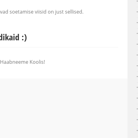
vad soetamise viisid on just sellised.
ikaid :)
t Haabneeme Koolis!