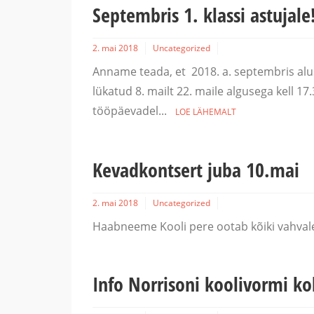
Septembris 1. klassi astujale
2. mai 2018
Uncategorized
Anname teada, et 2018. a. septembris alu
lükatud 8. mailt 22. maile algusega kell 1
tööpäevadel...
LOE LÄHEMALT
Kevadkontsert juba 10.mai
2. mai 2018
Uncategorized
Haabneeme Kooli pere ootab kõiki vahvale
Info Norrisoni koolivormi ko