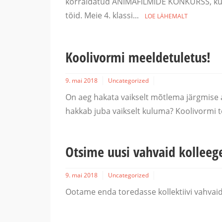
korraldatud ANIMAFILMIDE KONKURSS, kuhu
töid. Meie 4. klassi...
LOE LÄHEMALT
Koolivormi meeldetuletus!
9. mai 2018
Uncategorized
On aeg hakata vaikselt mõtlema järgmise a
hakkab juba vaikselt kuluma? Koolivormi tel
Otsime uusi vahvaid kolleeg
9. mai 2018
Uncategorized
Ootame enda toredasse kollektiivi vahvaid u