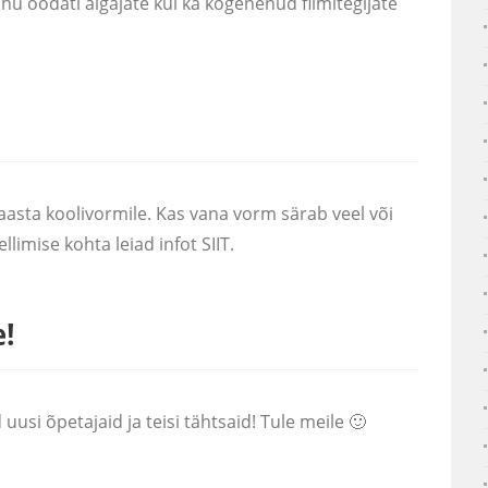
 oodati algajate kui ka kogenenud filmitegijate
asta koolivormile. Kas vana vorm särab veel või
limise kohta leiad infot SIIT.
e!
usi õpetajaid ja teisi tähtsaid! Tule meile 🙂