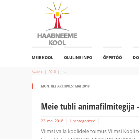
MEIE KOOL
OLULINE INFO
ÕPPETÖÖ
DO
Avaleht
|
2018
|
mai
MONTHLY ARCHIVES: MAI 2018
Meie tubli animafilmitegija 
22. mai 2018
Uncategorized
Viimsi valla koolidele toimus Viimsi Kooli