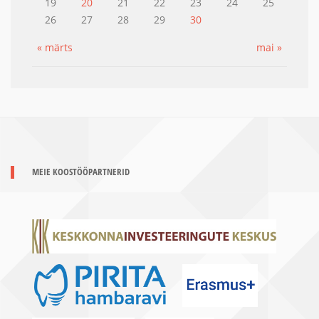
19
20
21
22
23
24
25
26
27
28
29
30
« märts
mai »
MEIE KOOSTÖÖPARTNERID